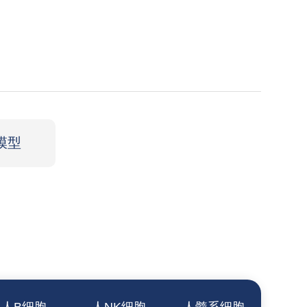
模型
人B细胞
人NK细胞
人髓系细胞