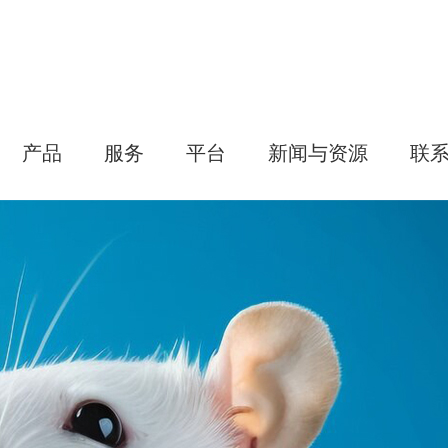
产品
服务
平台
新闻与资源
联