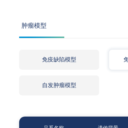
肿瘤模型
免疫缺陷模型
自发肿瘤模型
品系名称
遗传背景