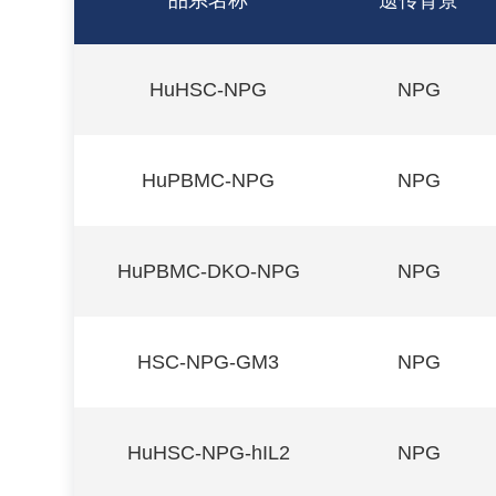
HuHSC-NPG
NPG
HuPBMC-NPG
NPG
HuPBMC-DKO-NPG
NPG
HSC-NPG-GM3
NPG
HuHSC-NPG-hIL2
NPG