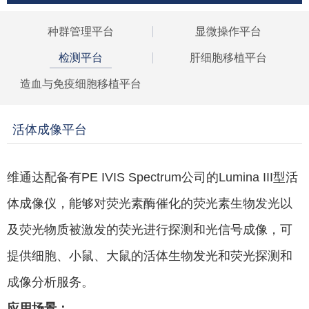
种群管理平台
显微操作平台
检测平台
肝细胞移植平台
造血与免疫细胞移植平台
活体成像平台
维通达配备有PE IVIS Spectrum公司的Lumina III型活
体成像仪，能够对荧光素酶催化的荧光素生物发光以
及荧光物质被激发的荧光进行探测和光信号成像，可
提供细胞、小鼠、大鼠的活体生物发光和荧光探测和
成像分析服务。
应用场景：