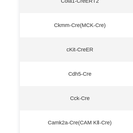
Cola1-CreERT2
Ckmm-Cre(MCK-Cre)
cKit-CreER
Cdh5-Cre
Cck-Cre
Camk2a-Cre(CAM KⅡ-Cre)