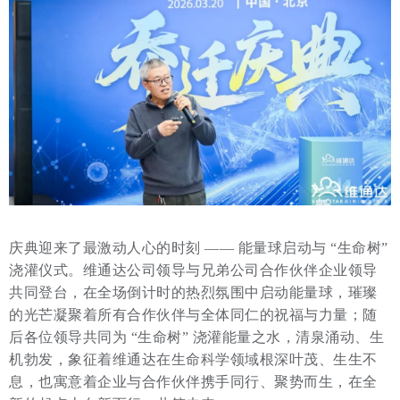
庆典迎来了最激动人心的时刻 —— 能量球启动与 “生命树”
浇灌仪式。维通达公司领导与兄弟公司合作伙伴企业领导
共同登台，在全场倒计时的热烈氛围中启动能量球，璀璨
的光芒凝聚着所有合作伙伴与全体同仁的祝福与力量；随
后各位领导共同为 “生命树” 浇灌能量之水，清泉涌动、生
机勃发，象征着维通达在生命科学领域根深叶茂、生生不
息，也寓意着企业与合作伙伴携手同行、聚势而生，在全