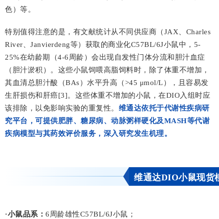
色）等。
特别值得注意的是，有文献统计从不同供应商（JAX、Charles
River、Janvierdeng等）获取的商业化C57BL/6J小鼠中，5-
25%在幼龄期（4-6周龄）会出现自发性
门体分流
和胆汁血症
（胆汁淤积）。这些小鼠饲喂高脂饲料时，除了体重不增加，
其血清总胆汁酸（BAs）水平升高（>45 μmol/L），且容易发
生肝损伤和肝癌[3]。这些体重不增加的小鼠，在DIO入组时应
该排除，以免影响实验的重复性。
维通达依托于代谢性疾病研
究平台，可提供肥胖、糖尿病、动脉粥样硬化及MASH等代谢
疾病模型与其药效评价服务，深入研究发生机理。
维通达DIO小鼠现货
·小鼠品系：
6周龄雄性C57BL/6J小鼠；