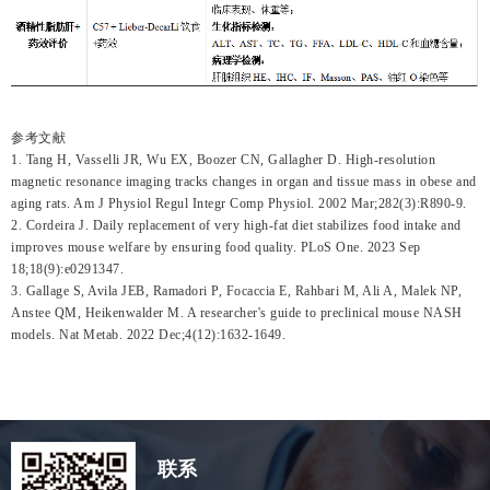
参考文献
1. Tang H, Vasselli JR, Wu EX, Boozer CN, Gallagher D. High-resolution
magnetic resonance imaging tracks changes in organ and tissue mass in obese and
aging rats. Am J Physiol Regul Integr Comp Physiol. 2002 Mar;282(3):R890-9.
2. Cordeira J. Daily replacement of very high-fat diet stabilizes food intake and
improves mouse welfare by ensuring food quality. PLoS One. 2023 Sep
18;18(9):e0291347.
3. Gallage S, Avila JEB, Ramadori P, Focaccia E, Rahbari M, Ali A, Malek NP,
Anstee QM, Heikenwalder M. A researcher's guide to preclinical mouse NASH
models. Nat Metab. 2022 Dec;4(12):1632-1649.
联系