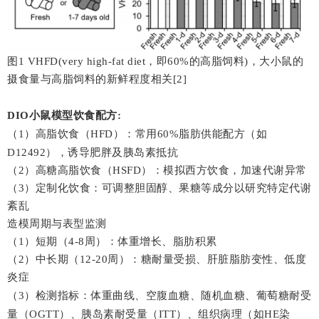
图1 VHFD(very high-fat diet，即60%的高脂饲料)，大小鼠的
摄食量与高脂饲料的新鲜程度相关[2]
DIO小鼠模型饮食配方:
（1）高脂饮食（HFD）：常用60%脂肪供能配方（如
D12492），诱导肥胖及
胰岛素抵抗
（2）高糖高脂饮食（HSFD）：模拟西方饮食，加速代谢异常
（3）定制化饮食：可调整胆固醇、果糖等成分以研究特定代谢
紊乱
造模周期与表型监测
（1）短期（4-8周）：体重增长、脂肪积累
（2）中长期（12-20周）：糖耐量受损、肝脏脂肪变性、低度
炎症
（3）检测指标：体重曲线、空腹血糖、随机血糖、葡萄糖耐受
量（
OGTT
）、胰岛素耐受量（ITT）、组织病理（如HE染